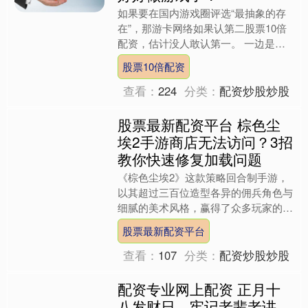
如果要在国内游戏圈评选“最抽象的存
在”，那游卡网络如果认第二股票10倍
配资，估计没人敢认第一。 一边是运
营了十几年、在Steam差评榜上常年霸
股票10倍配资
榜、被玩家戏称为“....
查看：
224
分类：
配资炒股炒股
股票最新配资平台 棕色尘
埃2手游商店无法访问？3招
教你快速修复加载问题
《棕色尘埃2》这款策略回合制手游，
以其超过三百位造型各异的佣兵角色与
细腻的美术风格，赢得了众多玩家的青
睐。不过股票最新配资平台，在畅玩游
股票最新配资平台
戏的过程中，不少玩家反映....
查看：
107
分类：
配资炒股炒股
配资专业网上配资 正月十
八发财日，牢记老辈老讲