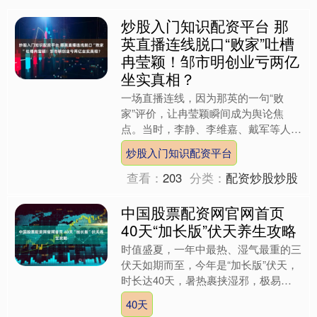
炒股入门知识配资平台 那
英直播连线脱口“败家”吐槽
冉莹颖！邹市明创业亏两亿
坐实真相？
一场直播连线，因为那英的一句“败
家”评价，让冉莹颖瞬间成为舆论焦
点。当时，李静、李维嘉、戴军等人正
在直播间与那英连线，原本气氛轻松融
炒股入门知识配资平台
洽，大家聊着综艺节目《姐姐当....
查看：
203
分类：
配资炒股炒股
中国股票配资网官网首页
40天“加长版”伏天养生攻略
时值盛夏，一年中最热、湿气最重的三
伏天如期而至，今年是“加长版”伏天，
时长达40天，暑热裹挟湿邪，极易诱
发多种健康问题。盛夏季节，不少市民
40天
特别是年轻人靠冷饮、空....