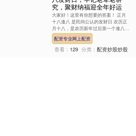
究，聚财纳福迎全年好运
大家好！这里有你想要的答案！ 正月
十八逢八 是民间公认的发财日 农历正
月十八，是农历新年过后第一个逢八的
日子，民间素来有“要得发，不离八”的
配资专业网上配资
说法，恰逢年味还未完....
查看：
129
分类：
配资炒股炒股
关注 恒晟策略