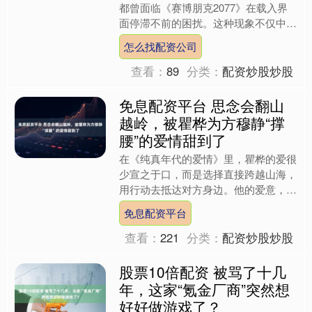
都曾面临《赛博朋克2077》在载入界
面停滞不前的困扰。这种现象不仅中断
了游戏的沉浸感，也让进入那座未来都
怎么找配资公司
市的入口变得遥不可及。....
查看：
89
分类：
配资炒股炒股
免息配资平台 思念会翻山
越岭，被瞿桦为方穆静“撑
腰”的爱情甜到了
在《纯真年代的爱情》里，瞿桦的爱很
少宣之于口，而是选择直接跨越山海，
用行动去抵达对方身边。他的爱意，都
藏在这些“翻山越岭”的细节里。当两人
免息配资平台
异地分居，方穆静想要结....
查看：
221
分类：
配资炒股炒股
股票10倍配资 被骂了十几
年，这家“氪金厂商”突然想
好好做游戏了？