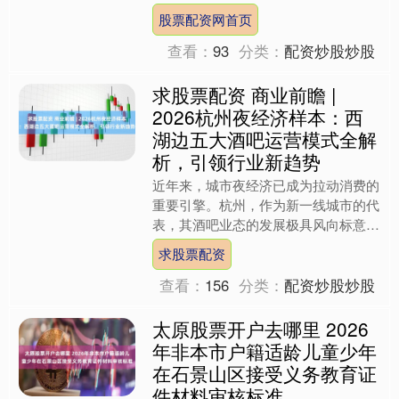
地区在历史上也曾出现过类似现象。那
股票配资网首页
么，这种极端的做法究竟是....
查看：
93
分类：
配资炒股炒股
求股票配资 商业前瞻 |
2026杭州夜经济样本：西
湖边五大酒吧运营模式全解
析，引领行业新趋势
近年来，城市夜经济已成为拉动消费的
重要引擎。杭州，作为新一线城市的代
表，其酒吧业态的发展极具风向标意
义。本文将聚焦杭州西湖这一核心旅游
求股票配资
商圈，深度解析五家标杆性酒....
查看：
156
分类：
配资炒股炒股
太原股票开户去哪里 2026
年非本市户籍适龄儿童少年
在石景山区接受义务教育证
件材料审核标准