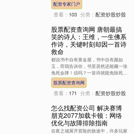
了一段跨越仙凡两界的雪冤传奇，旨在
配资专家门户
涤荡心灵，引人深思。 故....
查看：
103
分类：
配资炒股炒股
股票配资查询网 唐朝最搞
笑的诗人：王维，一生佛系
作诗，关键时刻却因一首诗
救命
都说书中自有黄金屋，书中自有颜如
玉，而我告诉你，书里居然还能藏一张
免死金牌！信吗？一首诗就能免除死
罪，这操作，简直是离谱中的离谱，直
股票配资查询网
接把离谱这扇门敞开到极致。咱....
查看：
171
分类：
配资炒股炒股
怎么找配资公司 解决赛博
朋克2077加载卡顿：网络
优化与故障排除指南
在夜之城展开冒险的旅途中，许多玩家