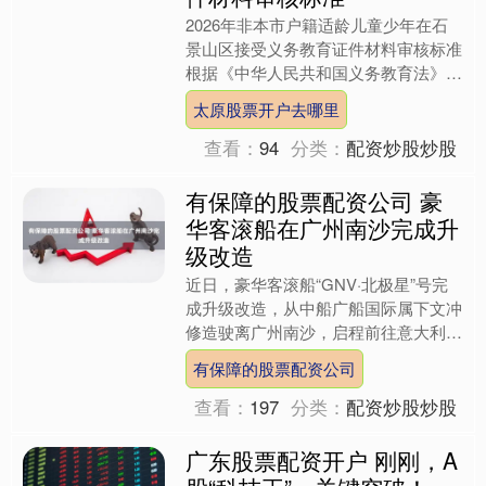
2026年非本市户籍适龄儿童少年在石
景山区接受义务教育证件材料审核标准
根据《中华人民共和国义务教育法》
《北京市实施〈中华人民共和国义务教
太原股票开户去哪里
育法〉办法》等法律法规....
查看：
94
分类：
配资炒股炒股
有保障的股票配资公司 豪
华客滚船在广州南沙完成升
级改造
近日，豪华客滚船“GNV·北极星”号完
成升级改造，从中船广船国际属下文冲
修造驶离广州南沙，启程前往意大利，
即将重新投入运营。 该船是广船国际
有保障的股票配资公司
完全自主研发、设计及....
查看：
197
分类：
配资炒股炒股
广东股票配资开户 刚刚，A