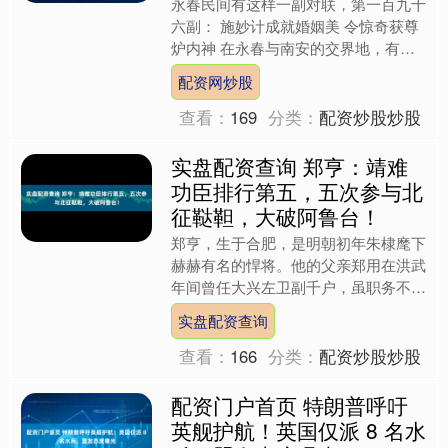
永春民间有这样一副对联，第一百九十
六副： 施妙计成就婚姻美 令惊奇获尊
炉内神 在永春与南安的交界地，有一
个宁静的小村庄，名叫炉内乡。1854
配资网炒股
年的盛夏配资网炒股，....
查看：
169
分类：
配资炒股炒股
实盘配资查询 郑亨：靖难
功臣排行第五，五次参与北
征鞑靼，大破阿鲁台！
郑亨，生于合肥，是明朝初年朱棣麾下
赫赫有名的悍将。他的父亲郑用在洪武
年间曾任大兴左卫副千户，虽职务不
高，却也是一方小有声望的人物。随着
实盘配资查询
年岁渐长，郑用心生归隐之念....
查看：
166
分类：
配资炒股炒股
配资门户首页 特朗普呼吁
英舰护航！英国仅派 8 名水