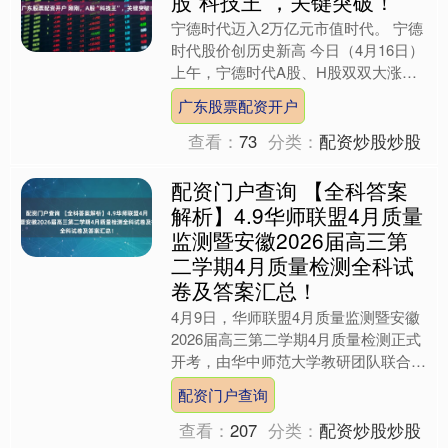
股“科技王”，关键突破！
宁德时代迈入2万亿元市值时代。 宁德
时代股价创历史新高 今日（4月16日）
上午，宁德时代A股、H股双双大涨，
盘中均创下历史新高。截至上午收盘，
广东股票配资开户
宁德时代A股涨4.....
查看：
73
分类：
配资炒股炒股
配资门户查询 【全科答案
解析】4.9华师联盟4月质量
监测暨安徽2026届高三第
二学期4月质量检测全科试
卷及答案汇总！
4月9日，华师联盟4月质量监测暨安徽
2026届高三第二学期4月质量检测正式
开考，由华中师范大学教研团队联合安
徽省多所优质高中命题组共同命制，覆
配资门户查询
盖安徽省多个地区高....
查看：
207
分类：
配资炒股炒股