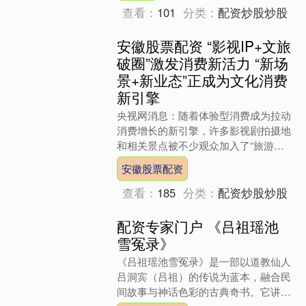
查看：
101
分类：
配资炒股炒股
安徽股票配资 “影视IP+文旅
破圈”激发消费新活力 “新场
景+新业态”正成为文化消费
新引擎
央视网消息：随着体验型消费成为拉动
消费增长的新引擎，许多影视剧拍摄地
和相关景点被不少观众加入了“旅游清
单”。一部电影带火一座城，一条街因
安徽股票配资
镜头而焕新，一段文化因影....
查看：
185
分类：
配资炒股炒股
配资专家门户 《吕祖瑶池
雪冤录》
《吕祖瑶池雪冤录》是一部以道教仙人
吕洞宾（吕祖）的传说为蓝本，融合民
间故事与神话色彩的古典奇书。它讲述