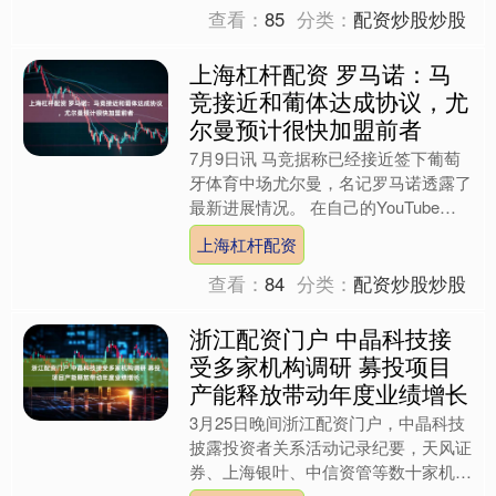
查看：
85
分类：
配资炒股炒股
上海杠杆配资 罗马诺：马
竞接近和葡体达成协议，尤
尔曼预计很快加盟前者
7月9日讯 马竞据称已经接近签下葡萄
牙体育中场尤尔曼，名记罗马诺透露了
最新进展情况。 在自己的YouTube播
客中，罗马诺表示：“马竞引进尤尔曼
上海杠杆配资
的交易正在全速推....
查看：
84
分类：
配资炒股炒股
浙江配资门户 中晶科技接
受多家机构调研 募投项目
产能释放带动年度业绩增长
3月25日晚间浙江配资门户，中晶科技
披露投资者关系活动记录纪要，天风证
券、上海银叶、中信资管等数十家机构
参与调研。在此次调研中，中晶科技介