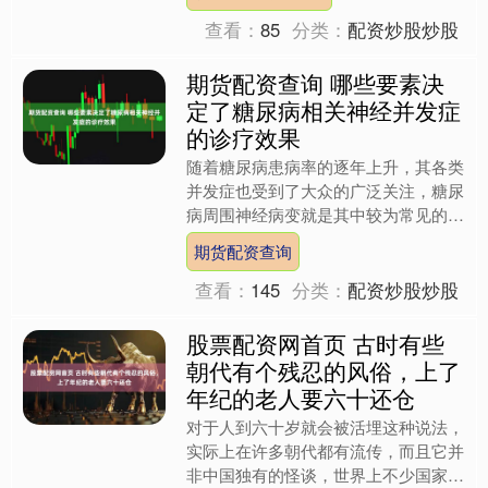
然有机相融尽显生生不息、....
查看：
85
分类：
配资炒股炒股
期货配资查询 哪些要素决
定了糖尿病相关神经并发症
的诊疗效果
随着糖尿病患病率的逐年上升，其各类
并发症也受到了大众的广泛关注，糖尿
病周围神经病变就是其中较为常见的一
类慢性并发症，不少患者在选择诊疗途
期货配资查询
径时会关注各类机构的相关....
查看：
145
分类：
配资炒股炒股
股票配资网首页 古时有些
朝代有个残忍的风俗，上了
年纪的老人要六十还仓
对于人到六十岁就会被活埋这种说法，
实际上在许多朝代都有流传，而且它并
非中国独有的怪谈，世界上不少国家和