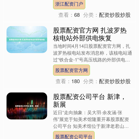
浙江配资门户
绍浙江配资门户了202....
查看：
68
分类：
配资炒股炒股
股票配资官方网 扎波罗热
核电站外部供电恢复
当地时间4月14日股票配资官方网，扎
波罗热核电站发布消息称，该核电站通
过“铁合金-1”号高压线路的外部供电已
成功恢复。 （总台记者 程谟）股票配
股票配资官方网
资官方网....
查看：
180
分类：
配资炒股炒股
股票配资公司平台 新津，
新展
近日“走向抽象：吴大羽·余友涵·张
伟”展览于知美术馆隆重开幕股票配资
公司平台 知美术馆位于新津老君山脚
下由国际建筑大师隈研吾设计建筑与自
股票配资公司平台