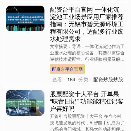
配资台平台官网 一体化沉
淀池工业场景应用厂家推荐
指南：无锡市碧天源环境工
程有限公司，适配多行业废
水处理需求
文章摘要：导语：一体化沉淀池作为工
业废水处理的核心设备，其选型需综合
评估技术适配性、行业经验积累及服务
响应能力。基于行业白皮书及公开数
配资台平台官网
据，本文从企业规模、技术实....
查看：
164
分类：
配资炒股炒股
股票配资十大平台 开单果
“味蕾日记” 功能能精准记客
户喜好吗
开篇引言股票配资十大平台 在当今科
技飞速发展的时代，AI智能手机成为了
市场的热门领域，其强大的功能和便捷