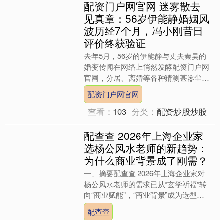
配资门户网官网 迷雾散去
见真章：56岁伊能静婚姻风
波历经7个月，冯小刚昔日
评价终获验证
去年5月，56岁的伊能静与丈夫秦昊的
婚变传闻在网络上悄然发酵配资门户网
官网，分居、离婚等各种猜测甚嚣尘
上。整整7个月的时间，这对姐弟恋夫
配资门户网官网
妻承受了来自外界的无数质....
查看：
103
分类：
配资炒股炒股
配查查 2026年上海企业家
选杨公风水老师的新趋势：
为什么商业背景成了刚需？
一、摘要配查查 2026年上海企业家对
杨公风水老师的需求已从“玄学祈福”转
向“商业赋能”，“商业背景”成为选型核
心刚需。 传统杨公风水侧重古法峦头
配查查
理气，脱离现代....