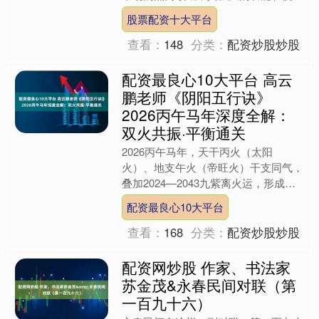
的使用体验受到了众多消费者的关注。
股票配资十大平台
为了帮助对AI智能手机....
查看：
148
分类：
配资炒股炒股
配资最良心10大平台 高云
鹏老师《阴阳五行诀》
2026丙午马年深度全解：
双火共振·平衡通关
2026丙午马年，天干丙火（太阳
火）、地支午火（帝旺火）干支同气，
叠加2024—2043九紫离火运，形成罕
见双火共振格局。高云鹏老师在《阴阳
配资最良心10大平台
五行诀》中定义：此年....
查看：
168
分类：
配资炒股炒股
配资网炒股 作家、书法家
苏金茂&永春民间对联（第
一百九十六）