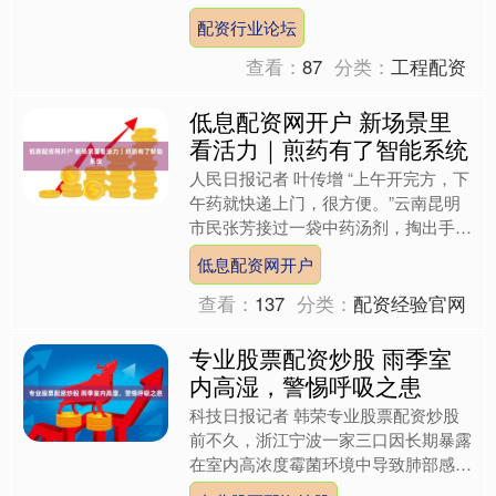
人以为他是因为在家吃不饱饭才被送去
配资行业论坛
农村改造，甚至一度心疼....
查看：
87
分类：
工程配资
低息配资网开户 新场景里
看活力｜煎药有了智能系统
人民日报记者 叶传增 “上午开完方，下
午药就快递上门，很方便。”云南昆明
市民张芳接过一袋中药汤剂，掏出手
机，扫描药袋上的二维码，接方、调
低息配资网开户
剂、加水、煎煮、包装……....
查看：
137
分类：
配资经验官网
专业股票配资炒股 雨季室
内高湿，警惕呼吸之患
科技日报记者 韩荣专业股票配资炒股
前不久，浙江宁波一家三口因长期暴露
在室内高浓度霉菌环境中导致肺部感染
的新闻，引发公众广泛关注。 最近，