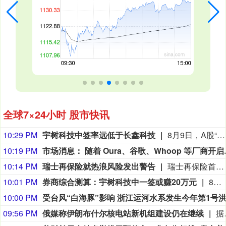
全球7×24小时 股市快讯
10:29 PM
宇树科技中签率远低于长鑫科技
8月9日，A股“人形机器人第一股”宇树科技8月10日将在科创板正式开启申购。考虑到宇树科技本次发行流通盘规模较小，又叠加“第一股”的题材光环，多家券商综合测算显示，其预计中签率在万分之二至万分之三之间，远低于长鑫科技0.47%的中签率水平。数据显示，2026年以来A股新股上市首日平均涨幅高达276.04%，若以此测算，中一签宇树科技账面盈利有望突破20万元；若对标年内科创板新股首日466.61%的平均涨幅，单签盈利可达35.18万元。 (21财经)
10:19 PM
市场消息： 随着 Oura、谷歌、Whoop 等厂商开启可穿戴设备新时
10:14 PM
瑞士再保险就热浪风险发出警告
瑞士再保险首席执行官贝格尔（Andreas Berger）在接受瑞士《周日新苏黎世报》（NZZ am Sonntag）采访时表示：”热浪及其相关死亡人数的风险被低估了。”他补充说：”我们需要提高对由此产生的危险的认识。”贝格尔是在瑞士再保险公布2026年上半年净利润增长9%之后发表上述言论的，他表示现在断言超额死亡率将如何影响这家总部位于苏黎世的公司的财务数据还为时过早。
10:01 PM
券商综合测算：宇树科技中一签或赚20万元
8月10日，A股“人形机器人第一股”宇树科技（688836.SH）将在科创板正式开启申购。考虑到宇树科技本次发行流通盘规模较小，又叠加“第一股”的题材光环，多家券商综合测算显示，其预计中签率在万分之二至万分之三之间，远低于长鑫科技0.47%的中签率水平。数据显示，2026年以来A股新股上市首日平均涨幅高达276.04%，若以此测算，中一签宇树科技账面盈利有望突破20万元；若对标年内科创板新股首日466.61%的平均涨幅，单签盈利可达35.18万元。（21世纪经济报道）
10:00 PM
09:56 PM
俄媒称伊朗布什尔核电站新机组建设仍在继续
据俄罗斯媒体9日报道，俄罗斯国家原子能公司首席执行官利哈乔夫说，伊朗布什尔核电站2号和3号机组主厂房和辅助厂房的建设仍在继续。利哈乔夫当日接受采访时