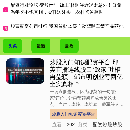
配资行业论坛 变形计“干饭王”林润泽近况太意外！自曝
4
当年吃不饱真相，卖鞋送外卖，农村爸爸离世
股票配资公司排行 我国首批L3级自动驾驶车型产品获批
5
头条
最新
最热
炒股入门知识配资平台 那
英直播连线脱口“败家”吐槽
冉莹颖！邹市明创业亏两亿
坐实真相？
一场直播连线，因为那英的一句“败
家”评价，让冉莹颖瞬间成为舆论焦
点。当时，李静、李维嘉、戴军等人正
在直播间与那英连线，原本气氛轻松融
炒股入门知识配资平台
洽，大家聊着综艺节目《姐姐当....
查看：
202
分类：
配资炒股炒股