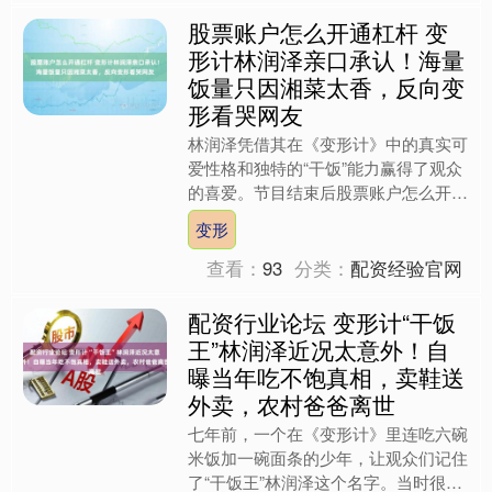
股票账户怎么开通杠杆 变
形计林润泽亲口承认！海量
饭量只因湘菜太香，反向变
形看哭网友
林润泽凭借其在《变形计》中的真实可
爱性格和独特的“干饭”能力赢得了观众
的喜爱。节目结束后股票账户怎么开通
杠杆，他没有消失在公众视野中，而是
变形
转向美食领域，用对食物....
查看：
93
分类：
配资经验官网
配资行业论坛 变形计“干饭
王”林润泽近况太意外！自
曝当年吃不饱真相，卖鞋送
外卖，农村爸爸离世
七年前，一个在《变形计》里连吃六碗
米饭加一碗面条的少年，让观众们记住
了“干饭王”林润泽这个名字。当时很多