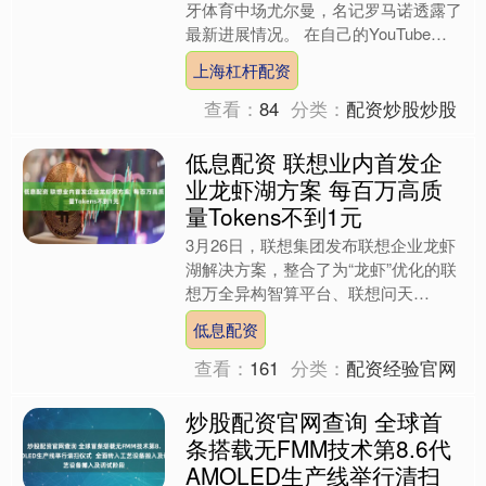
牙体育中场尤尔曼，名记罗马诺透露了
最新进展情况。 在自己的YouTube播
客中，罗马诺表示：“马竞引进尤尔曼
上海杠杆配资
的交易正在全速推....
查看：
84
分类：
配资炒股炒股
低息配资 联想业内首发企
业龙虾湖方案 每百万高质
量Tokens不到1元
3月26日，联想集团发布联想企业龙虾
湖解决方案，整合了为“龙虾”优化的联
想万全异构智算平台、联想问天
WA5480 G3服务器、联想存储、联想
低息配资
数据网络交换机等产....
查看：
161
分类：
配资经验官网
炒股配资官网查询 全球首
条搭载无FMM技术第8.6代
AMOLED生产线举行清扫