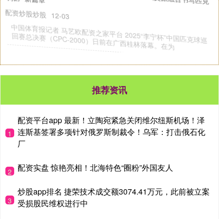
球推广新篇章
配资炒股炒股
12-03
中国体育报记者 马艺欧配资之家平台 2025“李宁杯”中国匹克球巡
回赛总决赛（CPC-2000）日前在广西桂林落幕。在为
推荐资讯
配资平台app 最新！立陶宛紧急关闭维尔纽斯机场！泽
连斯基签署多项针对俄罗斯制裁令！乌军：打击俄石化
1
厂
配资实盘 惊艳亮相！北海特色“圈粉”外国友人
2
炒股app排名 捷荣技术成交额3074.41万元，此前被立案
3
受损股民维权进行中