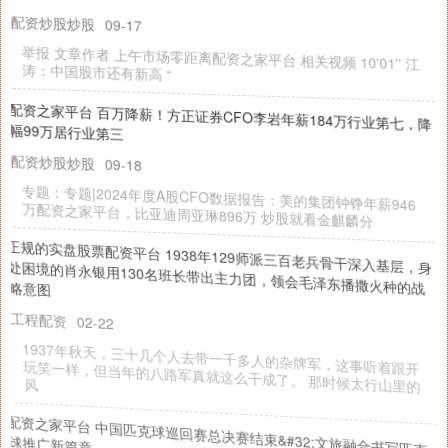
配资炒股炒股
09-17
举报 文章作者 上午市场零距离配资之家平台 相关视频 10'01'' 江
涛：中国股市还有新高 “
配资之家平台 百万降薪！方正证券CFO李岩年薪184万行业第七，降
幅99万居行业第三
配资炒股炒股
09-18
专题：专题|2024年度A股CFO数据报告：美的集团钟铮年薪946
万配资之家平台，比亚迪周亚琳896万 炒股就看金麒麟分
正规的实盘股票配资平台 1938年129师派三百老兵骨干深入基层，身
处困境的肖永银用130名班长带出主力团，领会毛泽东播撒火种的战
略意图
工程配资
02-22
1937年秋天，三十几个人去带一千多人的杂牌军，这事听着跟开
玩笑一样，但当年的八路军真就这么干成了。 那时候太行山里的
风
配资之家平台 中国匹克球巡回赛总决赛结束&#32;文旅融合书写匹克