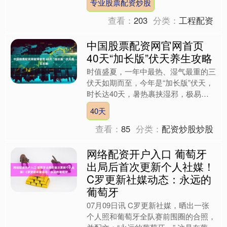
专业股票配资炒股
我国多地迎来强降雨过程....
查看：
203
分类：
工程配资
中国股票配资网官网首页
40天“加长版”伏天养生攻略
时值盛夏，一年中最热、湿气最重的三
伏天如期而至，今年是“加长版”伏天，
时长达40天，暑热裹挟湿邪，极易诱
发多种健康问题。盛夏季节，不少市民
40天
特别是年轻人靠冷饮、空....
查看：
85
分类：
配资炒股炒股
网络配资开户入口 葡萄牙
出局后首次更新个人社媒！
C罗更新社媒动态：永远的
葡萄牙
07月09日讯 C罗更新社媒，晒出一张
个人照和葡萄牙全队赛前围圈的合照，