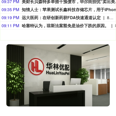
09:37 PM
美财长贝森特多
09:35 PM
09:19 PM
远大医药：在研创新药获FDA快速通道认定
8月9日，远大医药（00512.HK）披露公告，公司FAP靶点创新核药GPN01530-2获得美国FDA授予快速通道资格（FTD）。GPN01530-2目前已获FDA批准开展用于诊断实体瘤的I/II期临床研究，此次获快速通道资格认定，有望加快GPN01530-2未来开发及上市进程。
09:11 PM
哈塞特认为，琼斯法案豁免是油价下跌的原因。