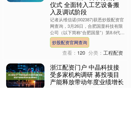
仪式 全面转入工艺设备搬
入及调试阶段
记者从维信诺(002387)获悉炒股配资官
网查询，3月26日，合肥国显科技有限
公司（以下简称“合肥国显”）第8.6代
AMOLED生产线项目在主厂房举行洁
炒股配资官网查询
净室清扫....
查看：
120
分类：
工程配资
浙江配资门户 中晶科技接
受多家机构调研 募投项目
产能释放带动年度业绩增长
3月25日晚间浙江配资门户，中晶科技
披露投资者关系活动记录纪要，天风证
券、上海银叶、中信资管等数十家机构
参与调研。在此次调研中，中晶科技介
浙江配资门户
绍浙江配资门户了202....
查看：
68
分类：
配资炒股炒股