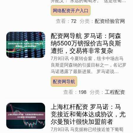
并配文：“永远的葡萄牙。” 这是在葡萄
牙0-1西班牙，止步美加墨世界杯16强
网络配资开户入口
后，C罗首次....
查看：
72
分类：
配资经验官网
配资网导航 罗马诺：阿森
纳5500万镑报价吉马良斯
遭拒，交易将非常复杂
7月9日讯 今夏转会窗，纽卡中场吉马
良斯是阿森纳的引援目标之一，名记罗
马诺透露了最新进展。 罗马诺说
道：“我此前告诉过你们，阿森纳向纽
配资网导航
卡开出了一份5500万镑的....
查看：
198
分类：
工程配资
上海杠杆配资 罗马诺：马
竞接近和葡体达成协议，尤
尔曼预计很快加盟前者
7月9日讯 马竞据称已经接近签下葡萄